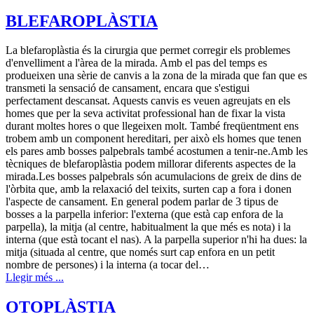
BLEFAROPLÀSTIA
La blefaroplàstia és la cirurgia que permet corregir els problemes
d'envelliment a l'àrea de la mirada. Amb el pas del temps es
produeixen una sèrie de canvis a la zona de la mirada que fan que es
transmeti la sensació de cansament, encara que s'estigui
perfectament descansat. Aquests canvis es veuen agreujats en els
homes que per la seva activitat professional han de fixar la vista
durant moltes hores o que llegeixen molt. També freqüentment ens
trobem amb un component hereditari, per això els homes que tenen
els pares amb bosses palpebrals també acostumen a tenir-ne.Amb les
tècniques de blefaroplàstia podem millorar diferents aspectes de la
mirada.Les bosses palpebrals són acumulacions de greix de dins de
l'òrbita que, amb la relaxació del teixits, surten cap a fora i donen
l'aspecte de cansament. En general podem parlar de 3 tipus de
bosses a la parpella inferior: l'externa (que està cap enfora de la
parpella), la mitja (al centre, habitualment la que més es nota) i la
interna (que està tocant el nas). A la parpella superior n'hi ha dues: la
mitja (situada al centre, que només surt cap enfora en un petit
nombre de persones) i la interna (a tocar del…
Llegir més ...
OTOPLÀSTIA