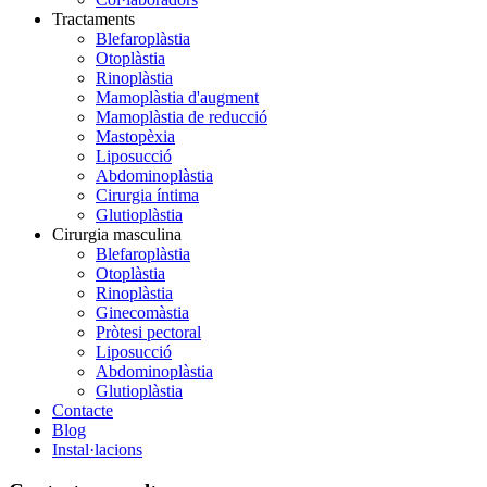
Tractaments
Blefaroplàstia
Otoplàstia
Rinoplàstia
Mamoplàstia d'augment
Mamoplàstia de reducció
Mastopèxia
Liposucció
Abdominoplàstia
Cirurgia íntima
Glutioplàstia
Cirurgia masculina
Blefaroplàstia
Otoplàstia
Rinoplàstia
Ginecomàstia
Pròtesi pectoral
Liposucció
Abdominoplàstia
Glutioplàstia
Contacte
Blog
Instal·lacions