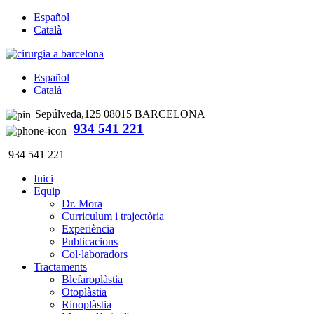
Español
Català
Español
Català
Sepúlveda,125 08015 BARCELONA
934 541 221
934 541 221
Inici
Equip
Dr. Mora
Curriculum i trajectòria
Experiència
Publicacions
Col·laboradors
Tractaments
Blefaroplàstia
Otoplàstia
Rinoplàstia