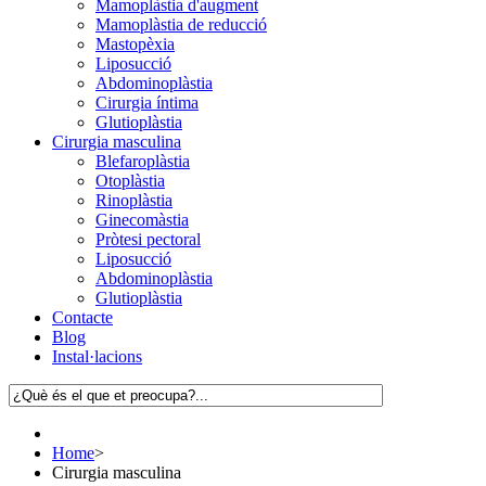
Mamoplàstia d'augment
Mamoplàstia de reducció
Mastopèxia
Liposucció
Abdominoplàstia
Cirurgia íntima
Glutioplàstia
Cirurgia masculina
Blefaroplàstia
Otoplàstia
Rinoplàstia
Ginecomàstia
Pròtesi pectoral
Liposucció
Abdominoplàstia
Glutioplàstia
Contacte
Blog
Instal·lacions
Home
>
Cirurgia masculina