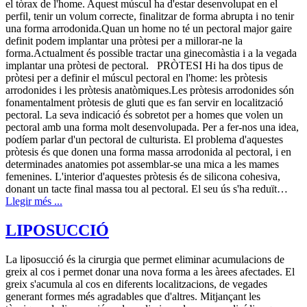
el tòrax de l'home. Aquest múscul ha d'estar desenvolupat en el
perfil, tenir un volum correcte, finalitzar de forma abrupta i no tenir
una forma arrodonida.Quan un home no té un pectoral major gaire
definit podem implantar una pròtesi per a millorar-ne la
forma.Actualment és possible tractar una ginecomàstia i a la vegada
implantar una pròtesi de pectoral. PRÒTESI Hi ha dos tipus de
pròtesi per a definir el múscul pectoral en l'home: les pròtesis
arrodonides i les pròtesis anatòmiques.Les pròtesis arrodonides són
fonamentalment pròtesis de gluti que es fan servir en localització
pectoral. La seva indicació és sobretot per a homes que volen un
pectoral amb una forma molt desenvolupada. Per a fer-nos una idea,
podíem parlar d'un pectoral de culturista. El problema d'aquestes
pròtesis és que donen una forma massa arrodonida al pectoral, i en
determinades anatomies pot assemblar-se una mica a les mames
femenines. L'interior d'aquestes pròtesis és de silicona cohesiva,
donant un tacte final massa tou al pectoral. El seu ús s'ha reduït…
Llegir més ...
LIPOSUCCIÓ
La liposucció és la cirurgia que permet eliminar acumulacions de
greix al cos i permet donar una nova forma a les àrees afectades. El
greix s'acumula al cos en diferents localitzacions, de vegades
generant formes més agradables que d'altres. Mitjançant les