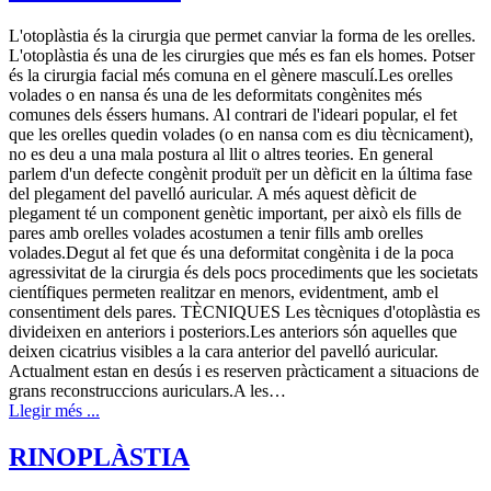
L'otoplàstia és la cirurgia que permet canviar la forma de les orelles.
L'otoplàstia és una de les cirurgies que més es fan els homes. Potser
és la cirurgia facial més comuna en el gènere masculí.Les orelles
volades o en nansa és una de les deformitats congènites més
comunes dels éssers humans. Al contrari de l'ideari popular, el fet
que les orelles quedin volades (o en nansa com es diu tècnicament),
no es deu a una mala postura al llit o altres teories. En general
parlem d'un defecte congènit produït per un dèficit en la última fase
del plegament del pavelló auricular. A més aquest dèficit de
plegament té un component genètic important, per això els fills de
pares amb orelles volades acostumen a tenir fills amb orelles
volades.Degut al fet que és una deformitat congènita i de la poca
agressivitat de la cirurgia és dels pocs procediments que les societats
científiques permeten realitzar en menors, evidentment, amb el
consentiment dels pares. TÈCNIQUES Les tècniques d'otoplàstia es
divideixen en anteriors i posteriors.Les anteriors són aquelles que
deixen cicatrius visibles a la cara anterior del pavelló auricular.
Actualment estan en desús i es reserven pràcticament a situacions de
grans reconstruccions auriculars.A les…
Llegir més ...
RINOPLÀSTIA