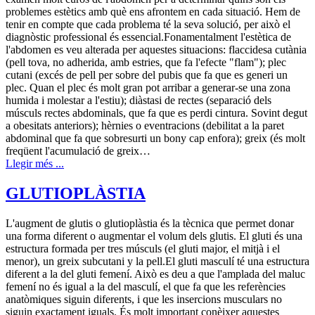
problemes estètics amb què ens afrontem en cada situació. Hem de
tenir en compte que cada problema té la seva solució, per això el
diagnòstic professional és essencial.Fonamentalment l'estètica de
l'abdomen es veu alterada per aquestes situacions: flaccidesa cutània
(pell tova, no adherida, amb estries, que fa l'efecte "flam"); plec
cutani (excés de pell per sobre del pubis que fa que es generi un
plec. Quan el plec és molt gran pot arribar a generar-se una zona
humida i molestar a l'estiu); diàstasi de rectes (separació dels
músculs rectes abdominals, que fa que es perdi cintura. Sovint degut
a obesitats anteriors); hèrnies o eventracions (debilitat a la paret
abdominal que fa que sobresurti un bony cap enfora); greix (és molt
freqüent l'acumulació de greix…
Llegir més ...
GLUTIOPLÀSTIA
L'augment de glutis o glutioplàstia és la tècnica que permet donar
una forma diferent o augmentar el volum dels glutis. El gluti és una
estructura formada per tres músculs (el gluti major, el mitjà i el
menor), un greix subcutani y la pell.El gluti masculí té una estructura
diferent a la del gluti femení. Això es deu a que l'amplada del maluc
femení no és igual a la del masculí, el que fa que les referències
anatòmiques siguin diferents, i que les insercions musculars no
siguin exactament iguals. És molt important conèixer aquestes