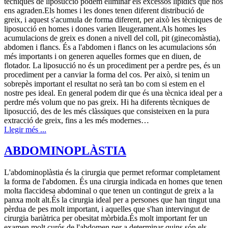
tècniques de liposucció podem eliminar els excessos lipídics que nos
ens agraden.Els homes i les dones tenen diferent distribució de
greix, i aquest s'acumula de forma diferent, per això les tècniques de
liposucció en homes i dones varien lleugerament.Als homes les
acumulacions de greix es donen a nivell del coll, pit (ginecomàstia),
abdomen i flancs. És a l'abdomen i flancs on les acumulacions són
més importants i on generen aquelles formes que en diuen, de
flotador. La liposucció no és un procediment per a perdre pes, és un
procediment per a canviar la forma del cos. Per això, si tenim un
sobrepès important el resultat no serà tan bo com si estem en el
nostre pes ideal. En general podem dir que és una tècnica ideal per a
perdre més volum que no pas greix. Hi ha diferents tècniques de
liposucció, des de les més clàssiques que consisteixen en la pura
extracció de greix, fins a les més modernes…
Llegir més ...
ABDOMINOPLÀSTIA
L'abdominoplàstia és la cirurgia que permet reformar completament
la forma de l'abdomen. És una cirurgia indicada en homes que tenen
molta flaccidesa abdominal o que tenen un contingut de greix a la
panxa molt alt.És la cirurgia ideal per a persones que han tingut una
pèrdua de pes molt important, i aquelles que s'han intervingut de
cirurgia bariàtrica per obesitat mòrbida.És molt important fer un
examen molt curós de l'abdomen per a determinar quins són els