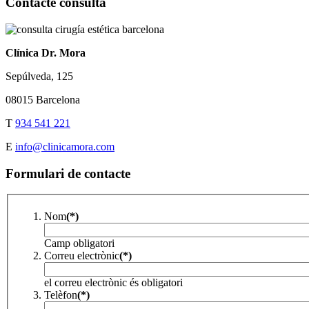
Contacte consulta
Clínica Dr. Mora
Sepúlveda, 125
08015 Barcelona
T
934 541 221
E
info@clinicamora.com
Formulari de contacte
Nom
(*)
Camp obligatori
Correu electrònic
(*)
el correu electrònic és obligatori
Telèfon
(*)