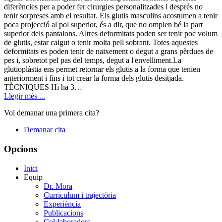
diferències per a poder fer cirurgies personalitzades i després no
tenir sorpreses amb el resultat. Els glutis masculins acostumen a tenir
poca projecció al pol superior, és a dir, que no omplen bé la part
superior dels pantalons. Altres deformitats poden ser tenir poc volum
de glutis, estar caigut o tenir molta pell sobrant. Totes aquestes
deformitats es poden tenir de naixement o degut a grans pèrdues de
pes i, sobretot pel pas del temps, degut a l'envelliment.La
glutioplàstia ens permet retornar els glutis a la forma que tenien
anteriorment i fins i tot crear la forma dels glutis desitjada.
TÈCNIQUES Hi ha 3…
Llegir més ...
Vol demanar una primera cita?
Demanar cita
Opcions
Inici
Equip
Dr. Mora
Curriculum i trajectòria
Experiència
Publicacions
Col·laboradors