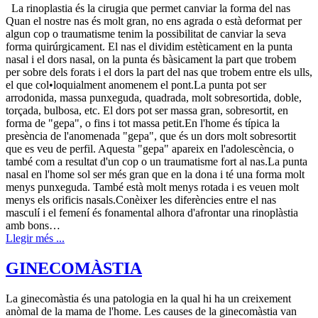
La rinoplastia és la cirugia que permet canviar la forma del nas
Quan el nostre nas és molt gran, no ens agrada o està deformat per
algun cop o traumatisme tenim la possibilitat de canviar la seva
forma quirúrgicament. El nas el dividim estèticament en la punta
nasal i el dors nasal, on la punta és bàsicament la part que trobem
per sobre dels forats i el dors la part del nas que trobem entre els ulls,
el que col•loquialment anomenem el pont.La punta pot ser
arrodonida, massa punxeguda, quadrada, molt sobresortida, doble,
torçada, bulbosa, etc. El dors pot ser massa gran, sobresortit, en
forma de "gepa", o fins i tot massa petit.En l'home és típica la
presència de l'anomenada "gepa", que és un dors molt sobresortit
que es veu de perfil. Aquesta "gepa" apareix en l'adolescència, o
també com a resultat d'un cop o un traumatisme fort al nas.La punta
nasal en l'home sol ser més gran que en la dona i té una forma molt
menys punxeguda. També està molt menys rotada i es veuen molt
menys els orificis nasals.Conèixer les diferències entre el nas
masculí i el femení és fonamental alhora d'afrontar una rinoplàstia
amb bons…
Llegir més ...
GINECOMÀSTIA
La ginecomàstia és una patologia en la qual hi ha un creixement
anòmal de la mama de l'home. Les causes de la ginecomàstia van