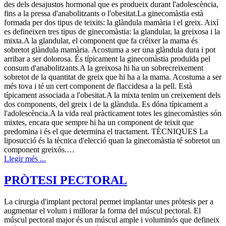
des dels desajustos hormonal que es produeix durant l'adolescència,
fins a la pressa d'anabolitzants o l'obesitat.La ginecomàstia està
formada per dos tipus de teixits: la glàndula mamària i el greix. Així
es defineixen tres tipus de ginecomàstia: la glandular, la greixosa i la
mixta.A la glandular, el component que fa créixer la mama és
sobretot glàndula mamària. Acostuma a ser una glàndula dura i pot
arribar a ser dolorosa. És típicament la ginecomàstia produïda pel
consum d'anabolitzants.A la greixosa hi ha un sobrecreixement
sobretot de la quantitat de greix que hi ha a la mama. Acostuma a ser
més tova i té un cert component de flaccidesa a la pell. Està
típicament associada a l'obesitat.A la mixta tenim un creixement dels
dos components, del greix i de la glàndula. Es dóna típicament a
l'adolescència.A la vida real pràcticament totes les ginecomàsties són
mixtes, encara que sempre hi ha un component de teixit que
predomina i és el que determina el tractament. TÈCNIQUES La
liposucció és la tècnica d'elecció quan la ginecomàstia té sobretot un
component greixós.…
Llegir més ...
PRÒTESI PECTORAL
La cirurgia d'implant pectoral permet implantar unes pròtesis per a
augmentar el volum i millorar la forma del múscul pectoral. El
múscul pectoral major és un múscul ample i voluminós que defineix