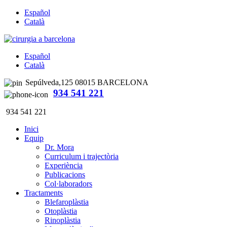
Español
Català
Español
Català
Sepúlveda,125 08015 BARCELONA
934 541 221
934 541 221
Inici
Equip
Dr. Mora
Curriculum i trajectòria
Experiència
Publicacions
Col·laboradors
Tractaments
Blefaroplàstia
Otoplàstia
Rinoplàstia