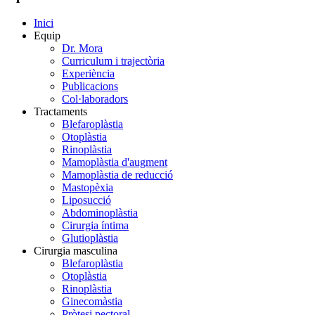
Inici
Equip
Dr. Mora
Curriculum i trajectòria
Experiència
Publicacions
Col·laboradors
Tractaments
Blefaroplàstia
Otoplàstia
Rinoplàstia
Mamoplàstia d'augment
Mamoplàstia de reducció
Mastopèxia
Liposucció
Abdominoplàstia
Cirurgia íntima
Glutioplàstia
Cirurgia masculina
Blefaroplàstia
Otoplàstia
Rinoplàstia
Ginecomàstia
Pròtesi pectoral