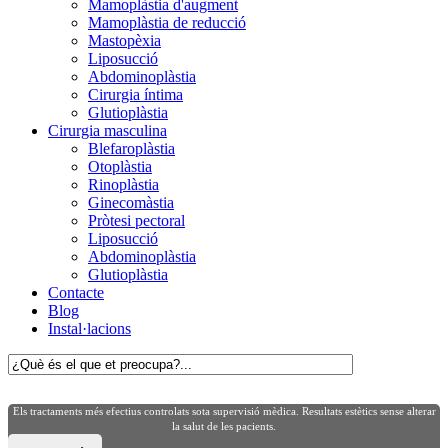
Mamoplàstia d'augment
Mamoplàstia de reducció
Mastopèxia
Liposucció
Abdominoplàstia
Cirurgia íntima
Glutioplàstia
Cirurgia masculina
Blefaroplàstia
Otoplàstia
Rinoplàstia
Ginecomàstia
Pròtesi pectoral
Liposucció
Abdominoplàstia
Glutioplàstia
Contacte
Blog
Instal·lacions
Els tractaments més efectius controlats sota supervisió mèdica. Resultats estètics sense alterar
la salut de les pacients.