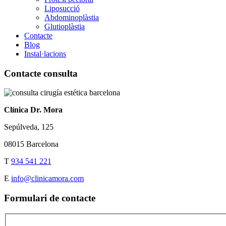
Liposucció
Abdominoplàstia
Glutioplàstia
Contacte
Blog
Instal·lacions
Contacte consulta
Clínica Dr. Mora
Sepúlveda, 125
08015 Barcelona
T
934 541 221
E
info@clinicamora.com
Formulari de contacte