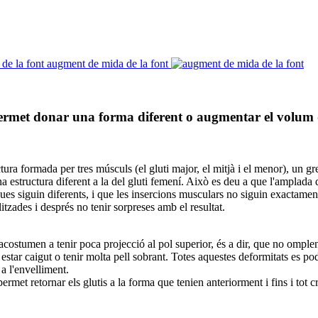
augment de mida de la font
 permet donar una forma diferent o augmentar el volum d
ctura formada per tres músculs (el gluti major, el mitjà i el menor), un gre
na estructura diferent a la del gluti femení. Això es deu a que l'amplada 
ues siguin diferents, i que les insercions musculars no siguin exactamen
litzades i després no tenir sorpreses amb el resultat.
acostumen a tenir poca projecció al pol superior, és a dir, que no omplen
estar caigut o tenir molta pell sobrant. Totes aquestes deformitats es po
a l'envelliment.
ermet retornar els glutis a la forma que tenien anteriorment i fins i tot cr