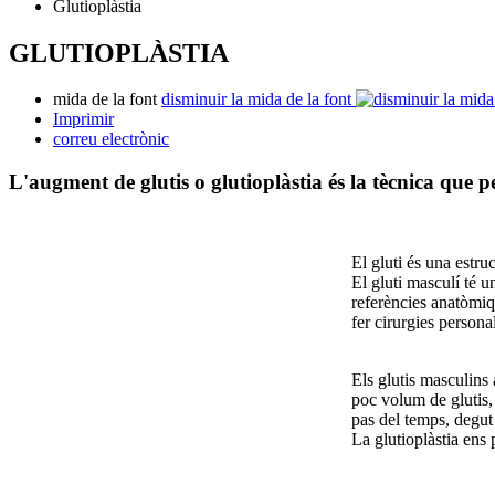
Glutioplàstia
GLUTIOPLÀSTIA
mida de la font
disminuir la mida de la font
Imprimir
correu electrònic
L'augment de glutis o glutioplàstia és la tècnica que
El gluti és una estru
El gluti masculí té u
referències anatòmiq
fer cirurgies persona
Els glutis masculins 
poc volum de glutis, 
pas del temps, degut 
La glutioplàstia ens p