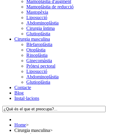
Mamoplàstia d'augment
Mamoplàstia de reducció
Mastopèxia
Liposucció
Abdominoplàstia
Cirurgia íntima
Glutioplàstia
Cirurgia masculina
Blefaroplàstia
Otoplàstia
Rinoplàstia
Ginecomàstia
Pròtesi pectoral
Liposucció
Abdominoplàstia
Glutioplàstia
Contacte
Blog
Instal·lacions
Home
>
Cirurgia masculina
>