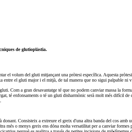
cniques de glutioplàstia.
r el volum del gluti mitjançant una pròtesi específica. Aquesta pròtesi s
 entre el gluti major i el mitjà, de tal manera que no sigui palpable ni vi
 gluti. Com a gran desavantatge té que no podem canviar massa la forma d
rgat, té enfonsaments o té un gluti disharmònic serà molt més difícil de 
.
tà donant. Consisteix a extreure el greix d'una altra banda del cos amb u
nfiltra més o menys greix ens dóna molta versatilitat per a canviar formes 
catrius perquè es realitza a través de petites incisions de mil•límetres d