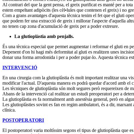
Al contrari del que la gent pensa, el greix purificat es manté per a t
estem empeltant adipòcits (les cèl•lules que contenen el greix) i no gre
Com a grans avantatges d'aquesta tècnica tenim el fet que el gluti ope
que podem fer una extracció de greix i millorar l'aspecte d'aquella al
no tenen cap zona d'acumulació de greix per a poder extreure.
La glutioplàstia amb penjalls.
És una tècnica especial que permet augmentar i reformar el gluti en per
Depenent d'on hi hagi més deformitat al gluti es realitzen unes incisions 
donar una forma arrodonida i per a poder pujar-lo. Aquesta tècnica est
INTERVENCIÓ
En una cirurgia com la glutioplàstia és molt important realitzar una vis
modificar l'actual. D'aquesta manera es podrà quedar d'acord amb el ciru
Les tècniques de glutioplàstia són molt segures però requereixen de ma
Abans de la intervenció cal realitzar un estudi preoperatori per a deter
La glutioplàstia es fa normalment amb anestèsia general, però en alguns
Les glutioplàsties sovint es fan en regim ambulatori, és a dir, marxant 
clínica.
POSTOPERATORI
El postoperatori varia moltíssim segons el tipus de glutioplàstia que e