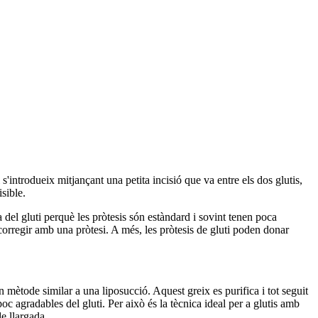
'introdueix mitjançant una petita incisió que va entre els dos glutis,
sible.
el gluti perquè les pròtesis són estàndard i sovint tenen poca
corregir amb una pròtesi. A més, les pròtesis de gluti poden donar
n mètode similar a una liposucció. Aquest greix es purifica i tot seguit
poc agradables del gluti. Per això és la tècnica ideal per a glutis amb
e llargada.