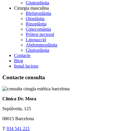
Glutioplàstia
Cirurgia masculina
Blefaroplàstia
Otoplàstia
Rinoplàstia
Ginecomàstia
Pròtesi pectoral
Liposucció
Abdominoplàstia
Glutioplàstia
Contacte
Blog
Instal·lacions
Contacte consulta
Clínica Dr. Mora
Sepúlveda, 125
08015 Barcelona
T
934 541 221