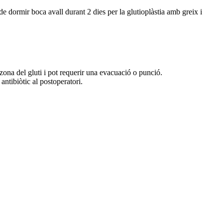
de dormir boca avall durant 2 dies per la glutioplàstia amb greix i
zona del gluti i pot requerir una evacuació o punció.
antibiòtic al postoperatori.