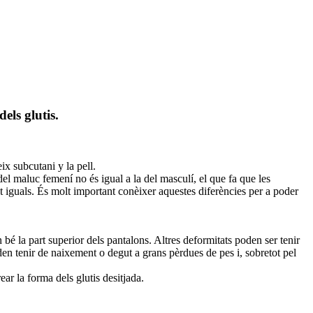
els glutis.
ix subcutani y la pell.
del maluc femení no és igual a la del masculí, el que fa que les
t iguals. És molt important conèixer aquestes diferències per a poder
 bé la part superior dels pantalons. Altres deformitats poden ser tenir
den tenir de naixement o degut a grans pèrdues de pes i, sobretot pel
ear la forma dels glutis desitjada.