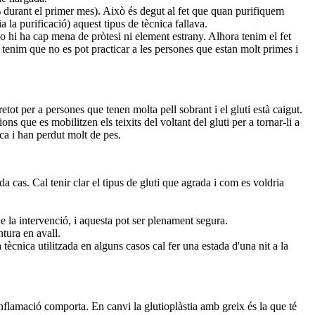
% durant el primer mes). Això és degut al fet que quan purifiquem
 la purificació) aquest tipus de tècnica fallava.
o hi ha cap mena de pròtesi ni element estrany. Alhora tenim el fet
tenim que no es pot practicar a les persones que estan molt primes i
ot per a persones que tenen molta pell sobrant i el gluti està caigut.
ons que es mobilitzen els teixits del voltant del gluti per a tornar-li a
ca i han perdut molt de pes.
a cas. Cal tenir clar el tipus de gluti que agrada i com es voldria
de la intervenció, i aquesta pot ser plenament segura.
ntura en avall.
tècnica utilitzada en alguns casos cal fer una estada d'una nit a la
inflamació comporta. En canvi la glutioplàstia amb greix és la que té