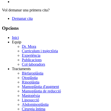
Vol demanar una primera cita?
Demanar cita
Opcions
Inici
Equip
Dr. Mora
Curriculum i trajectòria
Experiència
Publicacions
Col·laboradors
Tractaments
Blefaroplàstia
Otoplàstia
Rinoplàstia
Mamoplàstia d'augment
Mamoplàstia de reducció
Mastopèxia
Liposucció
Abdominoplàstia
Cirurgia íntima