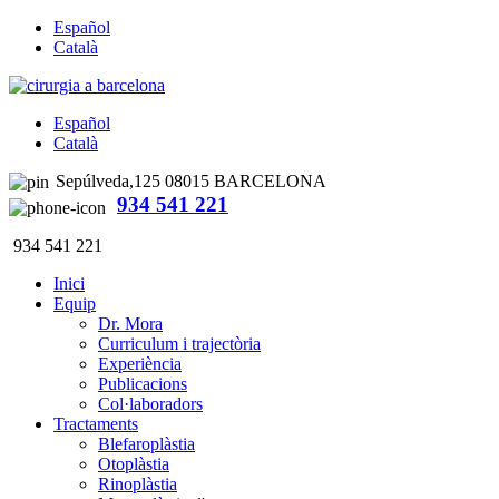
Español
Català
Español
Català
Sepúlveda,125 08015 BARCELONA
934 541 221
934 541 221
Inici
Equip
Dr. Mora
Curriculum i trajectòria
Experiència
Publicacions
Col·laboradors
Tractaments
Blefaroplàstia
Otoplàstia
Rinoplàstia