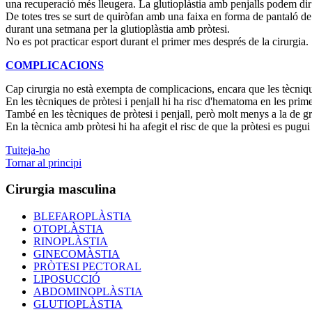
una recuperació més lleugera. La glutioplàstia amb penjalls podem dir
De totes tres se surt de quiròfan amb una faixa en forma de pantaló de c
durant una setmana per la glutioplàstia amb pròtesi.
No es pot practicar esport durant el primer mes després de la cirurgia.
COMPLICACIONS
Cap cirurgia no està exempta de complicacions, encara que les tècniq
En les tècniques de pròtesi i penjall hi ha risc d'hematoma en les prim
També en les tècniques de pròtesi i penjall, però molt menys a la de grei
En la tècnica amb pròtesi hi ha afegit el risc de que la pròtesi es pugu
Tuiteja-ho
Tornar al principi
Cirurgia masculina
BLEFAROPLÀSTIA
OTOPLÀSTIA
RINOPLÀSTIA
GINECOMÀSTIA
PRÒTESI PECTORAL
LIPOSUCCIÓ
ABDOMINOPLÀSTIA
GLUTIOPLÀSTIA