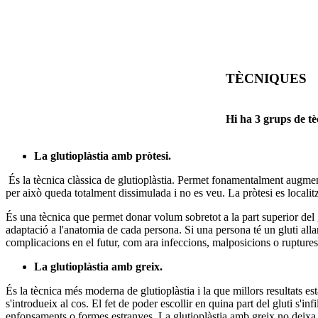
TÈCNIQUES
Hi ha 3 grups de tè
La glutioplàstia amb pròtesi.
És la tècnica clàssica de glutioplàstia. Permet fonamentalment augmenta
per això queda totalment dissimulada i no es veu. La pròtesi es localitza
És una tècnica que permet donar volum sobretot a la part superior del
adaptació a l'anatomia de cada persona. Si una persona té un gluti alla
complicacions en el futur, com ara infeccions, malposicions o ruptures
La glutioplàstia amb greix.
És la tècnica més moderna de glutioplàstia i la que millors resultats es
s'introdueix al cos. El fet de poder escollir en quina part del gluti s'i
enfonsaments o formes estranyes. La glutioplàstia amb greix no deixa ci