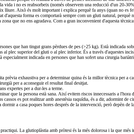
ota la vida i no es reabsorbeix (només observem una reducció d'un 20-30
ix lliure. Això és molt important i explica perquè fa anys (quan no es feia
rat d'aquesta forma es comportarà sempre com un gluti natural, perquè n
tra zona que no ens agradava. Com a gran inconvenient d'aquesta tècnica 
sones que han tingut grans pèrdues de pes (>25 kg). Està indicada sobret
al plec superior del gluti o al plec inferior. És a través d'aquestes incisi
à especialment indicada en persones que han sofert una cirurgia bariàtri
ita prèvia exhaustiva per a determinar quina és la millor tècnica per a cad
rgià per a aconseguir el resultat final desitjat.
ns expertes per a dur-les a terme.
minar que la persona està sana. Així evitem riscos innecessaris a l'hora 
 cassos es pot realitzar amb anestèsia raquídia, és a dir, adormint de ci
a dormir a casa poques hores després de la intervenció, però depèn de la 
s practiqui. La glutioplàstia amb pròtesi és la més dolorosa i la que més 