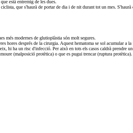
 que està entremig de les dues.
iclista, que s'haurà de portar de dia i de nit durant tot un mes. S'haurà 
ues més modernes de glutioplàstia són molt segures.
eres hores després de la cirurgia. Aquest hematoma se sol acumular a la 
x, hi ha un risc d'infecció. Per això en tots els casos caldrà prendre un 
i moure (malposició protètica) o que es pugui trencar (ruptura protètica).