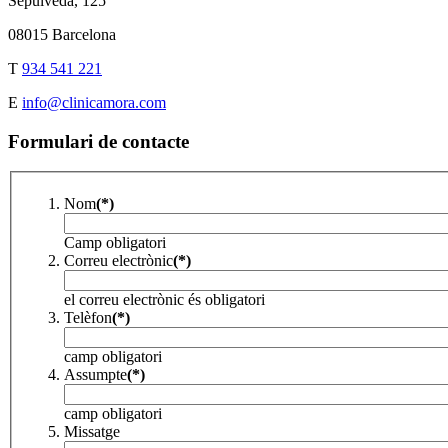
Sepúlveda, 125
08015 Barcelona
T
934 541 221
E
info@clinicamora.com
Formulari de contacte
Nom
(*)
Camp obligatori
Correu electrònic
(*)
el correu electrònic és obligatori
Telèfon
(*)
camp obligatori
Assumpte
(*)
camp obligatori
Missatge