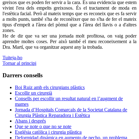
greixos que es poden fer servir a la cara. És una evidencia que estem
vivint l'era dels empelts greixosos. És el tractament de moda en
l'estètica facial. Però al mateix temps que es reconeix que es fa servir
a molts punts, també s'ha de reconèixer que no s'ha de fer el mateix
tipus d'empelt a l'àrea del pòmul que a l'àrea del llavis o a d'altres
zones.
He de dir que va ser una jornada molt profitosa, on vaig poder
aprendre moltes coses. Per això també el meu reconeixement a la
Dra. Martí, que va organitzar aquest any la trobada.
Tuiteja-ho
Tornar al principi
Darrers consells
Boi Ruiz amb els cirurgians plàstics
Escollir un cirurgià
Consells per escollir un resultat natural en l’augment de
mames
Jornada d’Hospitals Comarcals de la Societat Catalana de
Cirurgia Plàstica Reparadora i Estètica
Abans i després
Que se note o que no se note
Església catòlica i cirurgia plàstica
Deformidad dinámica en aumento de pecho, un problema