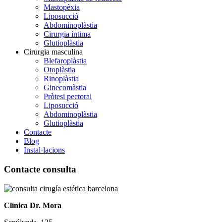
Mastopèxia
Liposucció
Abdominoplàstia
Cirurgia íntima
Glutioplàstia
Cirurgia masculina
Blefaroplàstia
Otoplàstia
Rinoplàstia
Ginecomàstia
Pròtesi pectoral
Liposucció
Abdominoplàstia
Glutioplàstia
Contacte
Blog
Instal·lacions
Contacte consulta
Clínica Dr. Mora