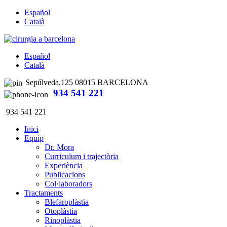
Español
Català
Español
Català
Sepúlveda,125 08015 BARCELONA
934 541 221
934 541 221
Inici
Equip
Dr. Mora
Curriculum i trajectòria
Experiència
Publicacions
Col·laboradors
Tractaments
Blefaroplàstia
Otoplàstia
Rinoplàstia