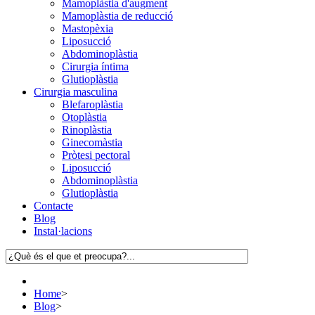
Mamoplàstia d'augment
Mamoplàstia de reducció
Mastopèxia
Liposucció
Abdominoplàstia
Cirurgia íntima
Glutioplàstia
Cirurgia masculina
Blefaroplàstia
Otoplàstia
Rinoplàstia
Ginecomàstia
Pròtesi pectoral
Liposucció
Abdominoplàstia
Glutioplàstia
Contacte
Blog
Instal·lacions
Home
>
Blog
>