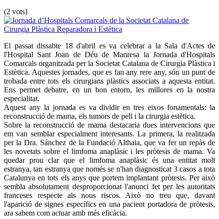
(2 vots)
El passat dissabte 18 d'abril es va celebrar a la Sala d'Actes de
l'Hospital Sant Joan de Déu de Manresa la Jornada d'Hospitals
Comarcals organitzada per la Societat Catalana de Cirurgia Plàstica i
Estètica. Aquestes jornades, que es fan any rere any, són un punt de
trobada entre tots els cirurgians plàstics associats a aquesta entitat.
Ens permet debatre, en un bon entorn, les millores en la nostra
especialitat.
Aquest any la jornada es va dividir en tres eixos fonamentals: la
reconstrucció de mama, els tumors de pell i la cirurgia estètica.
Sobre la reconstrucció de mama destacaria dues intervencions que
em van semblar especialment interesants. La primera, la realitzada
per la Dra. Sánchez de la Fundació Althaia, que va fer un repàs de
les novetats sobre el limfoma anaplàsic i les pròtesis de mama. Va
quedar prou clar que el limfoma anaplàsic és una entitat molt
estranya, tan estranya que només se n'han diagnosticat 3 casos a tota
Catalunya en tots els anys que portem implantant pròtesis. Per això
sembla absolutament desproporcionat l'anunci fet per les autoritats
franceses respecte als nous riscos. Això no treu que, davant
l'aparició de signes específics en una pacient portadora de pròtesis,
ara sabem com actuar amb més eficàcia.