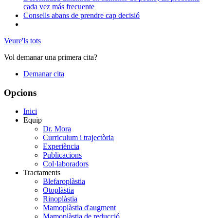
cada vez más frecuente
Consells abans de prendre cap decisió
Veure'ls tots
Vol demanar una primera cita?
Demanar cita
Opcions
Inici
Equip
Dr. Mora
Curriculum i trajectòria
Experiència
Publicacions
Col·laboradors
Tractaments
Blefaroplàstia
Otoplàstia
Rinoplàstia
Mamoplàstia d'augment
Mamoplàstia de reducció