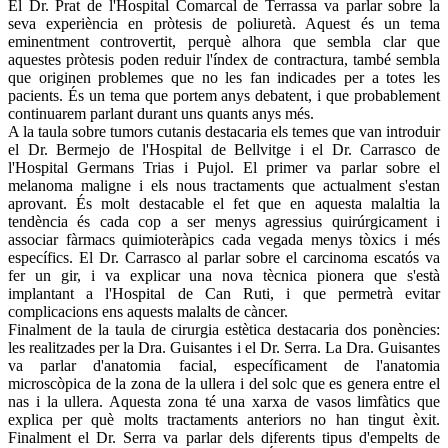
El Dr. Prat de l'Hospital Comarcal de Terrassa va parlar sobre la
seva experiència en pròtesis de poliuretà. Aquest és un tema
eminentment controvertit, perquè alhora que sembla clar que
aquestes pròtesis poden reduir l'índex de contractura, també sembla
que originen problemes que no les fan indicades per a totes les
pacients. És un tema que portem anys debatent, i que probablement
continuarem parlant durant uns quants anys més.
A la taula sobre tumors cutanis destacaria els temes que van introduir
el Dr. Bermejo de l'Hospital de Bellvitge i el Dr. Carrasco de
l'Hospital Germans Trias i Pujol. El primer va parlar sobre el
melanoma maligne i els nous tractaments que actualment s'estan
aprovant. És molt destacable el fet que en aquesta malaltia la
tendència és cada cop a ser menys agressius quirúrgicament i
associar fàrmacs quimioteràpics cada vegada menys tòxics i més
específics. El Dr. Carrasco al parlar sobre el carcinoma escatós va
fer un gir, i va explicar una nova tècnica pionera que s'està
implantant a l'Hospital de Can Ruti, i que permetrà evitar
complicacions ens aquests malalts de càncer.
Finalment de la taula de cirurgia estètica destacaria dos ponències:
les realitzades per la Dra. Guisantes i el Dr. Serra. La Dra. Guisantes
va parlar d'anatomia facial, específicament de l'anatomia
microscòpica de la zona de la ullera i del solc que es genera entre el
nas i la ullera. Aquesta zona té una xarxa de vasos limfàtics que
explica per què molts tractaments anteriors no han tingut èxit.
Finalment el Dr. Serra va parlar dels diferents tipus d'empelts de