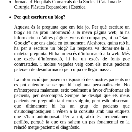
Jornada d’Hospitals Comarcals de la Societat Catalana de
Cirurgia Plàstica Reparadora i Estètica
Per què escriure un blog?
Aquesta és la pregunta que em feia jo. Per què escriure un
blog? Hi ha prou informació a la meva pàgina web, hi ha
informació a d’altres pàgines webs de companys, hi ha “Sant
Google” que ens ajuda en tot moment. Aleshores, quina raó hi
ha per a escriure un blog? La resposta va donar-me-la la
mateixa pregunta. Hi ha un excés d’informació a la web. Més
que excés d’informació, hi ha un excés de fonts poc
contrastades, i moltes vegades veig com els meus pacients
pateixen de desinformació per culpa de llegir massa.
La informació que posem a disposició dels nostres pacients no
es pot entendre sense que hi hagi una personalització. No
m’interpreteu malament, estic totalment a favor d’informar els
pacients, per descomptat. Sempre he desitjat que els meus
pacients em preguntin tant com vulguin, però estic observant
que últimament hi ha un grup de pacients que
s’autodiagnostiquen i vénen a la consulta amb una etiqueta
que s’han autoimposat. Per a mi, això és tremendament
perillós, perquè fa que ens saltem un pas fonamental en la
relació metge-pacient: el diagnòstic.