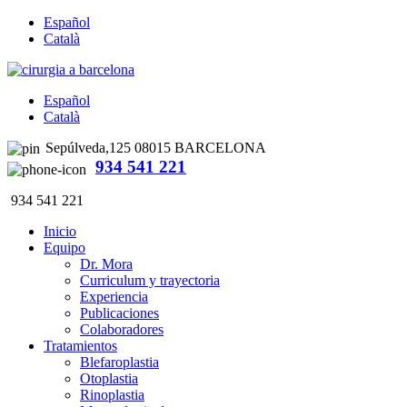
Español
Català
Español
Català
Sepúlveda,125 08015 BARCELONA
934 541 221
934 541 221
Inicio
Equipo
Dr. Mora
Curriculum y trayectoria
Experiencia
Publicaciones
Colaboradores
Tratamientos
Blefaroplastia
Otoplastia
Rinoplastia