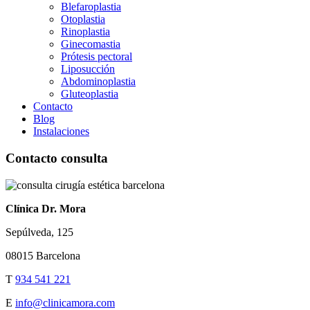
Blefaroplastia
Otoplastia
Rinoplastia
Ginecomastia
Prótesis pectoral
Liposucción
Abdominoplastia
Gluteoplastia
Contacto
Blog
Instalaciones
Contacto consulta
Clínica Dr. Mora
Sepúlveda, 125
08015 Barcelona
T
934 541 221
E
info@clinicamora.com