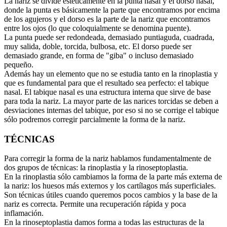
La nariz se divide estéticamente en la punta nasal y el dorso nasal,
donde la punta es básicamente la parte que encontramos por encima
de los agujeros y el dorso es la parte de la nariz que encontramos
entre los ojos (lo que coloquialmente se denomina puente).
La punta puede ser redondeada, demasiado puntiaguda, cuadrada,
muy salida, doble, torcida, bulbosa, etc. El dorso puede ser
demasiado grande, en forma de "giba" o incluso demasiado
pequeño.
Además hay un elemento que no se estudia tanto en la rinoplastia y
que es fundamental para que el resultado sea perfecto: el tabique
nasal. El tabique nasal es una estructura interna que sirve de base
para toda la nariz. La mayor parte de las narices torcidas se deben a
desviaciones internas del tabique, por eso si no se corrige el tabique
sólo podremos corregir parcialmente la forma de la nariz.
TÉCNICAS
Para corregir la forma de la nariz hablamos fundamentalmente de
dos grupos de técnicas: la rinoplastia y la rinoseptoplastia.
En la rinoplastia sólo cambiamos la forma de la parte más externa de
la nariz: los huesos más externos y los cartílagos más superficiales.
Son técnicas útiles cuando queremos pocos cambios y la base de la
nariz es correcta. Permite una recuperación rápida y poca
inflamación.
En la rinoseptoplastia damos forma a todas las estructuras de la