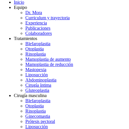
Inicio
Equipo
Dr. Mora
Curriculum y trayectoria
Experiencia
Publicaciones
Colaboradores
Tratamientos
Blefaroplastia
Otoplastia
Rinoplastia
Mamoplastia de aumento
Mamoplastia de reducción
Mastopexia
Liposucción
Abdominoplastia
Cirugía íntima
Gluteoplastia
Cirugía masculina
Blefaroplastia
Otoplastia
Rinoplastia
Ginecomastia
Prótesis pectoral
Liposucción