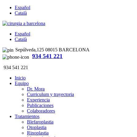
Español
Català
Español
Català
Sepúlveda,125 08015 BARCELONA
934 541 221
934 541 221
Inicio
Equipo
Dr. Mora
Curriculum y trayectoria
Experiencia
Publicaciones
Colaboradores
Tratamientos
Blefaroplastia
Otoplastia
Rinoplastia